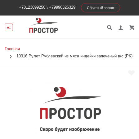
+78123099250
\
+79990326329
Обратный звонок
Главная
10316 Рулет Рублевский из мяса индейки запеченый в/с (РК)