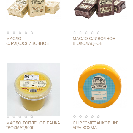
МАСЛО
МАСЛО СЛИВОЧНОЕ
СЛАДКОСЛИВОЧНОЕ
ШОКОЛАДНОЕ
НЕСОЛЕНОЕ
"БОГОВАРОВО", М.Д.Ж.
"БОГОВАРОВО 82,5%
62% 0,18 КГ ШТ
ПРЕМИУМ 0,17 КГ (16 ШТ)
(КОСТРОМА)
(КОСТРОМА)
МАСЛО ТОПЛЕНОЕ БАНКА
СЫР "СМЕТАНКОВЫЙ"
"ВОХМА",900Г
50% ВОХМА
(КОСТРОМА)
(БОГОВАРОВО,