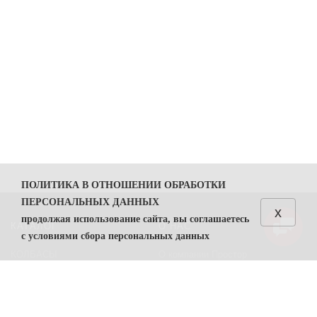
ПОЛИТИКА В ОТНОШЕНИИ ОБРАБОТКИ
ПЕРСОНАЛЬНЫХ ДАННЫХ
x
продолжая использование сайта, вы соглашаетесь
КАТАЛОГ
О НАС
с условиями сбора персональных данных
КОЛБАСЫ
О компании Простор
1. Общие положения
СЫРЫ
Политика безопасности
1.1. Политика в отношении обработки персональных
данных (далее — Политика) направлена на защиту
Преимущества работы с нами