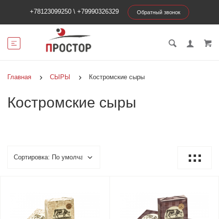
+78123099250
\
+79990326329
Обратный звонок
Главная
СЫРЫ
Костромские сыры
Костромские сыры