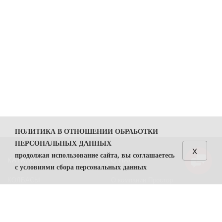
ПОЛИТИКА В ОТНОШЕНИИ ОБРАБОТКИ
ПЕРСОНАЛЬНЫХ ДАННЫХ
x
продолжая использование сайта, вы соглашаетесь
КАТАЛОГ
О НАС
с условиями сбора персональных данных
КОЛБАСЫ
О компании Простор
1. Общие положения
СЫРЫ
Политика безопасности
1.1. Политика в отношении обработки персональных
данных (далее — Политика) направлена на защиту
Преимущества работы с нами