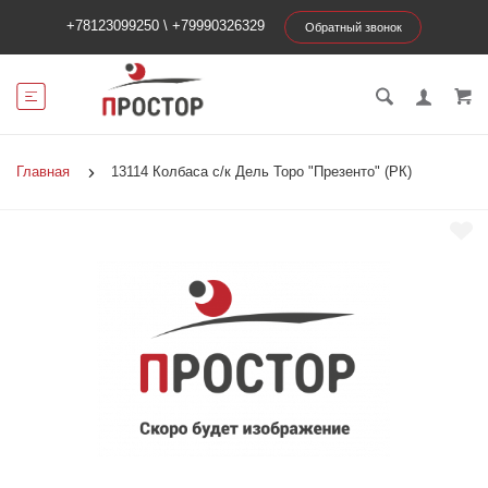
+78123099250
\
+79990326329
Обратный звонок
Главная
13114 Колбаса с/к Дель Торо "Презенто" (РК)