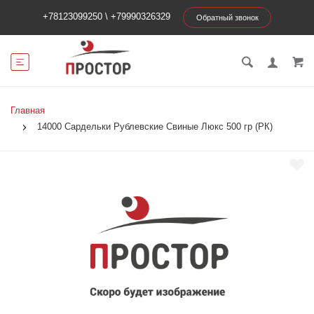
+78123099250
\
+79990326329
Обратный звонок
Главная
14000 Сардельки Рублевские Свиные Люкс 500 гр (РК)