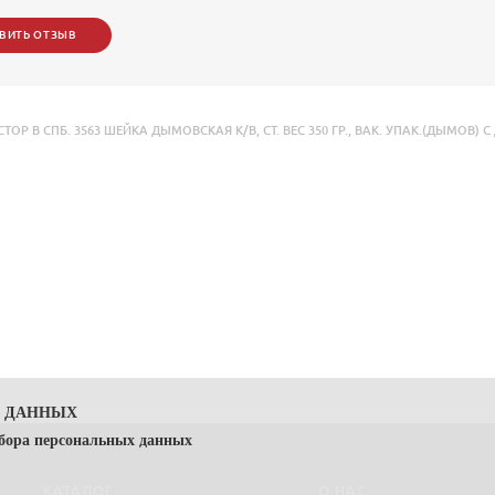
ВИТЬ ОТЗЫВ
ОР В СПБ. 3563 ШЕЙКА ДЫМОВСКАЯ К/В
,
СТ. ВЕС 350 ГР.
,
ВАК. УПАК.(ДЫМОВ) С
Х ДАННЫХ
сбора персональных данных
КАТАЛОГ
О НАС