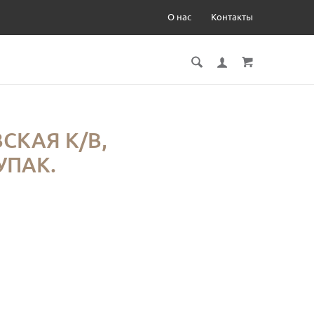
О нас
Контакты
СКАЯ К/В,
 УПАК.