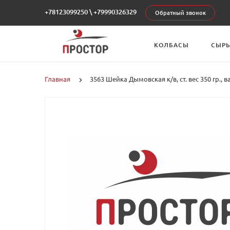
+78123099250
\
+79990326329
Обратный звонок
КОЛБАСЫ
СЫР
Главная
3563 Шейка Дымовская к/в, ст. вес 350 гр., в