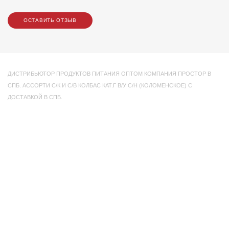
ОСТАВИТЬ ОТЗЫВ
ДИСТРИБЬЮТОР ПРОДУКТОВ ПИТАНИЯ ОПТОМ КОМПАНИЯ ПРОСТОР В
СПБ. АССОРТИ С/К И С/В КОЛБАС КАТ.Г В/У С/Н (КОЛОМЕНСКОЕ) С
ДОСТАВКОЙ В СПБ.