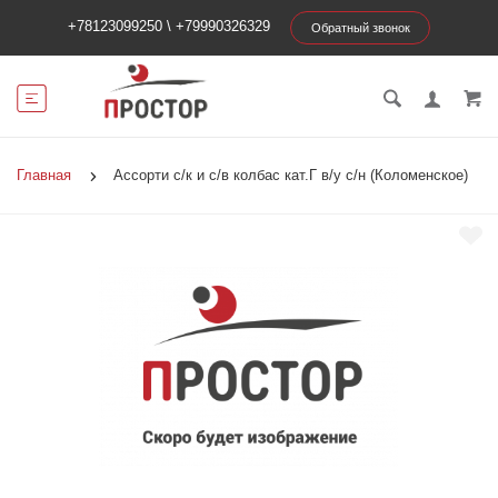
+78123099250
\
+79990326329
Обратный звонок
Главная
Ассорти с/к и с/в колбас кат.Г в/у с/н (Коломенское)