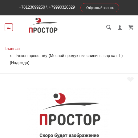
+78123099250
\
+79990326329
Обратный звонок
Главная
Бекон пресс. в/у (Мясной продукт из свинины вар.кат. Г)
(Надежда)