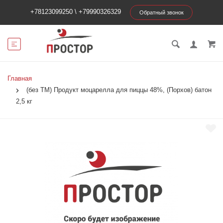
+78123099250
\
+79990326329
Обратный звонок
Главная
(без ТМ) Продукт моцарелла для пиццы 48%, (Порхов) батон
2,5 кг