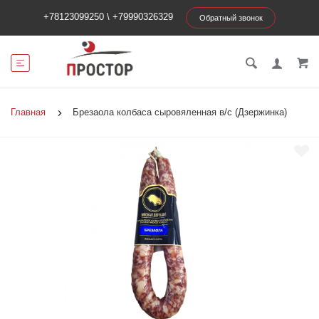
+78123099250
\
+79990326329
Обратный звонок
Главная
Брезаола колбаса сыровяленная в/с (Дзержинка)