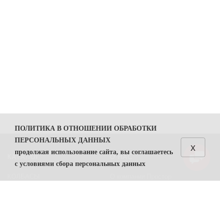
ПОЛИТИКА В ОТНОШЕНИИ ОБРАБОТКИ
ПЕРСОНАЛЬНЫХ ДАННЫХ
x
продолжая использование сайта, вы соглашаетесь
КАТАЛОГ
О НАС
с условиями сбора персональных данных
КОЛБАСЫ
О компании Простор
1. Общие положения
СЫРЫ
Политика безопасности
1.1. Политика в отношении обработки персональных
данных (далее — Политика) направлена на защиту
Преимущества работы с нами