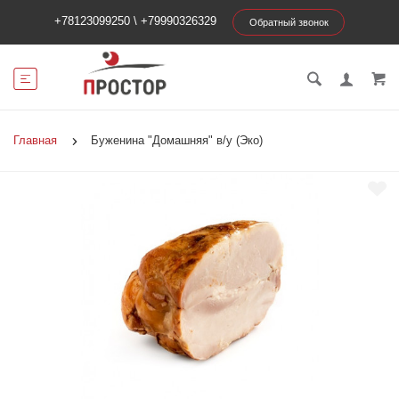
+78123099250
\
+79990326329
Обратный звонок
Главная
Буженина "Домашняя" в/у (Эко)