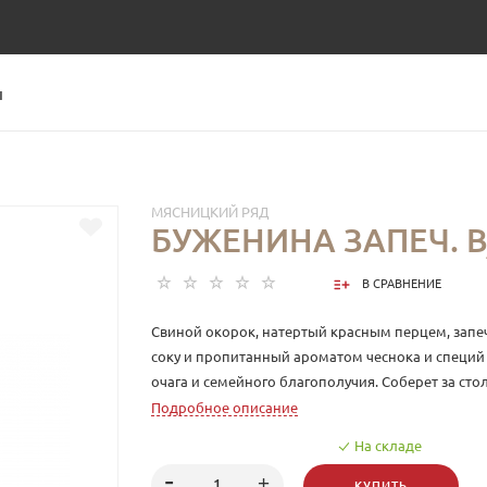
Ы
МЯСНИЦКИЙ РЯД
БУЖЕНИНА ЗАПЕЧ. В/
В СРАВНЕНИЕ
Свиной окорок, натертый красным перцем, запе
соку и пропитанный ароматом чеснока и специй
очага и семейного благополучия. Соберет за сто
блюдо для праздничного стола. Любимое русско
Подробное описание
На складе
КУПИТЬ