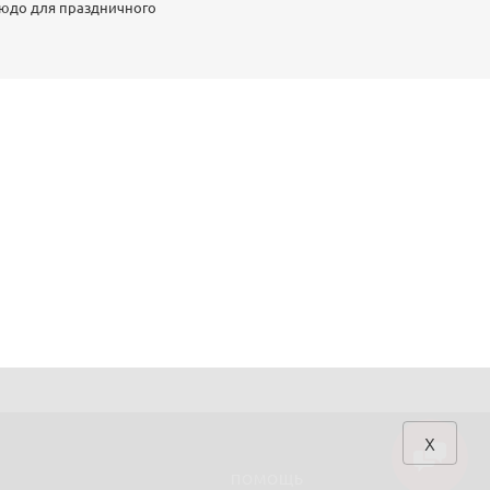
людо для праздничного
x
ПОМОЩЬ