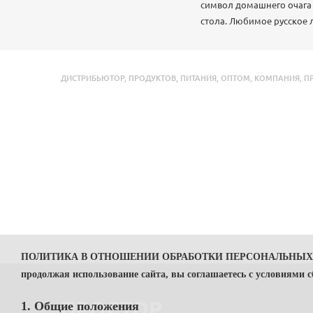
символ домашнего очага 
стола. Любимое русское 
ДИСТРИБЬЮТОР
,
ПРОДУКТОВ
,
ПИТАНИЯ
,
ОПТОМ
,
КОМПАНИЯ
,
П
ПОЛИТИКА В ОТНОШЕНИИ ОБРАБОТКИ ПЕРСОНАЛЬНЫ
продолжая использование сайта, вы соглашаетесь с условиями 
ПРОСТОР
1. Общие положения