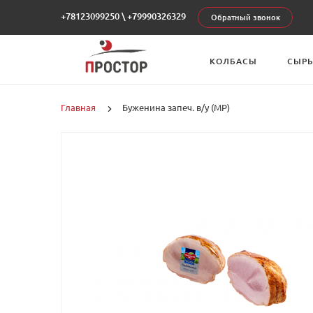
+78123099250
\
+79990326329
Обратный звонок
КОЛБАСЫ
СЫР
Главная
Буженина запеч. в/у (МР)