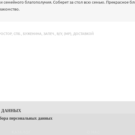
и семейного благополучия. Соберет за стол всю семью. Прекрасное б
лакомство.
РОСТОР
,
СПБ.
,
БУЖЕНИНА
,
ЗАПЕЧ.
,
В/У
,
(МР)
,
ДОСТАВКОЙ
Х ДАННЫХ
сбора персональных данных
КАТАЛОГ
О НАС