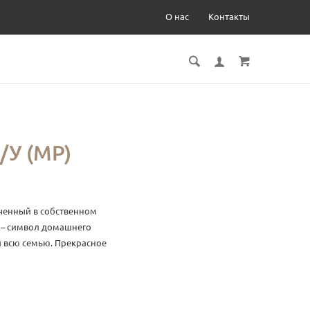
О нас
Контакты
У (МР)
ченный в собственном
 – символ домашнего
л всю семью. Прекрасное
е лакомство.