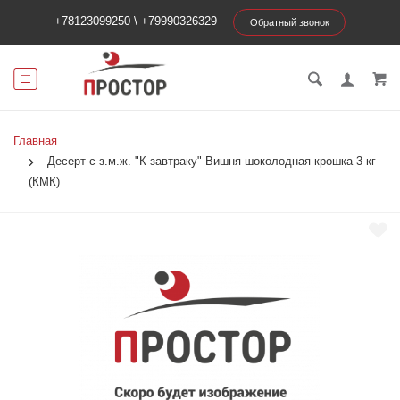
+78123099250
\
+79990326329
Обратный звонок
Главная
Десерт с з.м.ж. "К завтраку" Вишня шоколодная крошка 3 кг
(КМК)