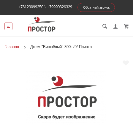
+78123099250
\
+79990326329
Обратный звонок
Главная
Джем "Вишнёвый" 300г /9/ Принто