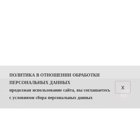
ПОЛИТИКА В ОТНОШЕНИИ ОБРАБОТКИ
ПЕРСОНАЛЬНЫХ ДАННЫХ
x
продолжая использование сайта, вы соглашаетесь
КАТАЛОГ
О НАС
с условиями сбора персональных данных
КОЛБАСЫ
О компании Простор
1. Общие положения
СЫРЫ
Политика безопасности
1.1. Политика в отношении обработки персональных
данных (далее — Политика) направлена на защиту
Преимущества работы с нами
прав и свобод физических лиц, персональные данные
Контакты