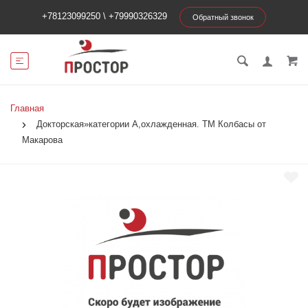
+78123099250
\
+79990326329
Обратный звонок
Главная
Докторская»категории А,охлажденная. ТМ Колбасы от
Макарова