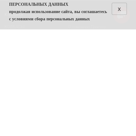
ПЕРСОНАЛЬНЫХ ДАННЫХ
x
продолжая использование сайта, вы соглашаетесь
КАТАЛОГ
О НАС
с условиями сбора персональных данных
КОЛБАСЫ
О компании Простор
1. Общие положения
СЫРЫ
Политика безопасности
1.1. Политика в отношении обработки персональных
данных (далее — Политика) направлена на защиту
Преимущества работы с нами
прав и свобод физических лиц, персональные данные
Контакты
которых обрабатывает ООО "Простор"
ИНН
7806557375
(
далее — Оператор).
ПОМОЩЬ
1.2. Политика разработана в соответствии с п. 2 ч. 1
ст. 18.1 Федерального закона от 27 июля 2006 г. №
Возвраты
152-ФЗ «О персональных данных» (далее — ФЗ «О
Карта сайта
персональных данных»).
Условия соглашения
1.3. Политика содержит сведения, подлежащие
раскрытию в соответствии с ч. 1 ст. 14 ФЗ «О
ПРОСТОР
персональных данных», и является общедоступным
документом.