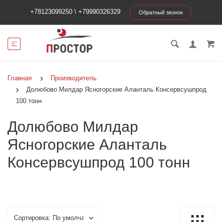
+78123099250
\
+79990326329
Обратный звонок
Главная
Производитель
Долюбово Милдар Ясногорские Аланталь Консервсушпрод
100 тонн
Долюбово Милдар
Ясногорские Аланталь
Консервсушпрод 100 тонн