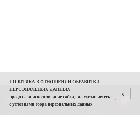
ПОЛИТИКА В ОТНОШЕНИИ ОБРАБОТКИ
ПЕРСОНАЛЬНЫХ ДАННЫХ
x
продолжая использование сайта, вы соглашаетесь
КАТАЛОГ
О НАС
с условиями сбора персональных данных
КОЛБАСЫ
О компании Простор
1. Общие положения
СЫРЫ
Политика безопасности
1.1. Политика в отношении обработки персональных
данных (далее — Политика) направлена на защиту
Преимущества работы с нами