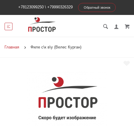
+78123099250
\
+79990326329
Обратный звонок
Главная
Филе с\к в\у (Велес Курган)