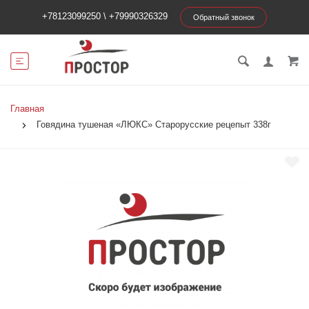
+78123099250
\
+79990326329
Обратный звонок
Главная
Говядина тушеная «ЛЮКС» Старорусские рецепыт 338г