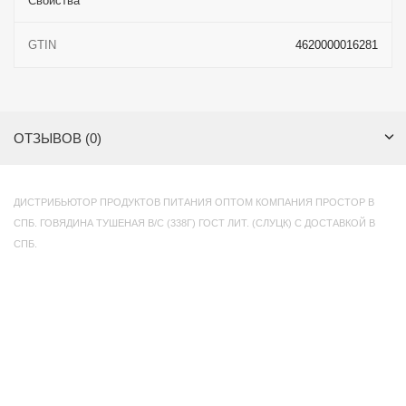
Свойства
GTIN
4620000016281
ОТЗЫВОВ (0)
ДИСТРИБЬЮТОР ПРОДУКТОВ ПИТАНИЯ ОПТОМ КОМПАНИЯ ПРОСТОР В
СПБ. ГОВЯДИНА ТУШЕНАЯ В/С (338Г) ГОСТ ЛИТ. (СЛУЦК) С ДОСТАВКОЙ В
СПБ.