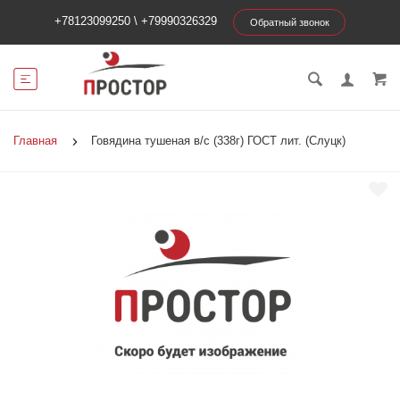
+78123099250
\
+79990326329
Обратный звонок
Главная
Говядина тушеная в/с (338г) ГОСТ лит. (Слуцк)