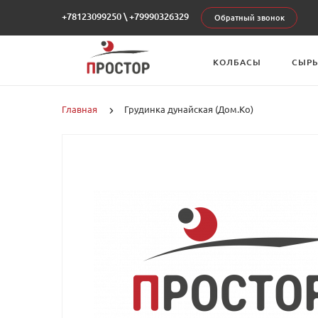
+78123099250
\
+79990326329
Обратный звонок
КОЛБАСЫ
СЫР
Главная
Грудинка дунайская (Дом.Ко)