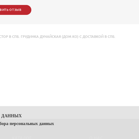
ВИТЬ ОТЗЫВ
Р В СПБ. ГРУДИНКА ДУНАЙСКАЯ (ДОМ.КО) С ДОСТАВКОЙ В СПБ.
Х ДАННЫХ
сбора персональных данных
КАТАЛОГ
О НАС