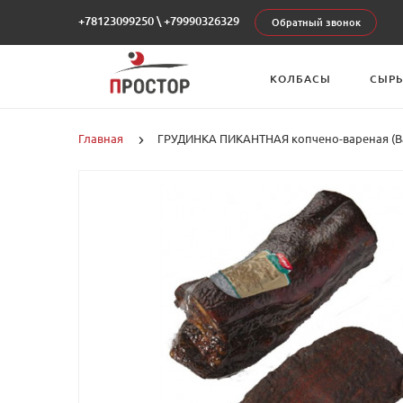
+78123099250
\
+79990326329
Обратный звонок
КОЛБАСЫ
СЫР
Главная
ГРУДИНКА ПИКАНТНАЯ копчено-вареная (Ва