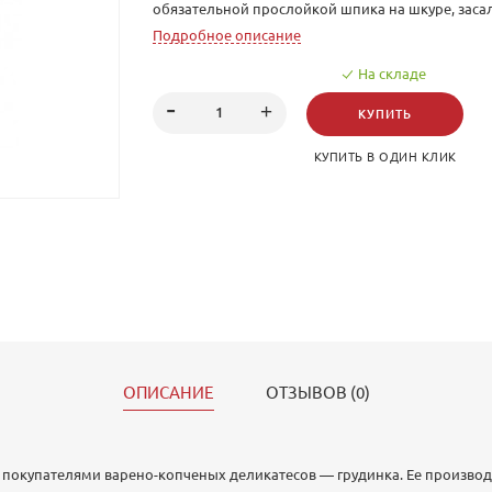
обязательной прослойкой шпика на шкуре, засал
специями, а затем варят и коптят на дубовой щеп
Подробное описание
выразительный вкус. А особую пикантность груд
На складе
черному перцу и кардамону. Грудинка Пикантная
которая украсит любой стол!
КУПИТЬ
КУПИТЬ В ОДИН КЛИК
ОПИСАНИЕ
ОТЗЫВОВ (0)
окупателями варено-копченых деликатесов — грудинка. Ее производят