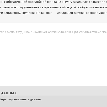
 с обязательной прослойкой шпика на шкуре, засаливают в рассоле с
й щепе, поэтому у нее очень выразительный вкус. А особую пикантност
 и кардамону. Грудинка Пикантная — идеальная закуска, которая укра
Р В СПБ. ГРУДИНКА ПИКАНТНАЯ КОПЧЕНО-ВАРЕНАЯ (ВАКУУМНАЯ УПАКОВКА)(
Х ДАННЫХ
сбора персональных данных