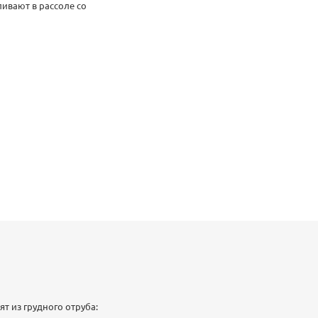
ивают в рассоле со
е, поэтому у нее очень
инка обретает благодаря
 — идеальная закуска,
 из грудного отруба: