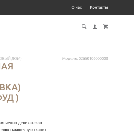
О нас
Контакты
ОВЫЙ ДОМ)
Модель:
02650106000000
НАЯ
ВКА)
УД )
копченых деликатесов —
ыделяют мышечную ткань с