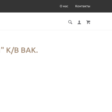
О нас
Контакты
 К/В ВАК.