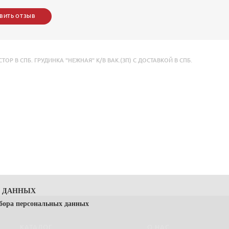
ВИТЬ ОТЗЫВ
 В СПБ. ГРУДИНКА "НЕЖНАЯ" К/В ВАК.(ЗП) С ДОСТАВКОЙ В СПБ.
Х ДАННЫХ
сбора персональных данных
КАТАЛОГ
О НАС