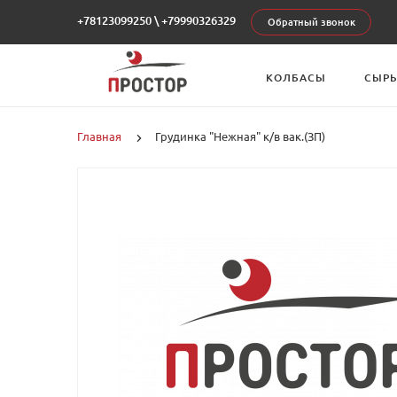
+78123099250
\
+79990326329
Обратный звонок
КОЛБАСЫ
СЫР
Главная
Грудинка "Нежная" к/в вак.(ЗП)