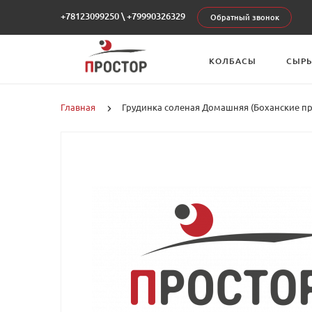
+78123099250
\
+79990326329
Обратный звонок
КОЛБАСЫ
СЫР
Главная
Грудинка соленая Домашняя (Боханские п