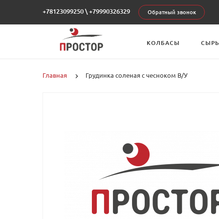
+78123099250
\
+79990326329
Обратный звонок
КОЛБАСЫ
СЫР
Главная
Грудинка соленая с чесноком В/У