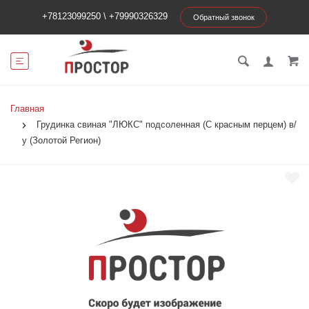
+78123099250
\
+79990326329
Обратный звонок
Главная
Грудинка свиная "ЛЮКС" подсоленная (С красным перцем) в/
у (Золотой Регион)