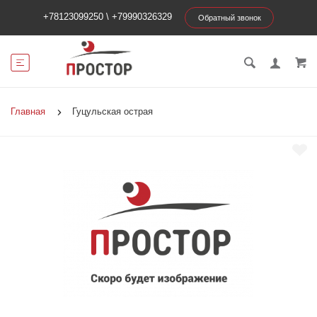
+78123099250
\
+79990326329
Обратный звонок
Главная
Гуцульская острая