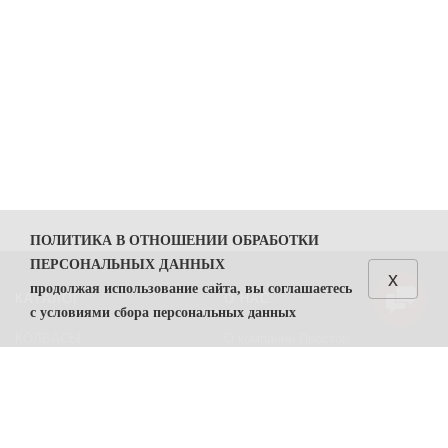
ПОЛИТИКА В ОТНОШЕНИИ ОБРАБОТКИ
ПЕРСОНАЛЬНЫХ ДАННЫХ
x
продолжая использование сайта, вы соглашаетесь
КАТАЛОГ
О НАС
с условиями сбора персональных данных
КОЛБАСЫ
О компании Простор
1. Общие положения
СЫРЫ
Политика безопасности
1.1. Политика в отношении обработки персональных
данных (далее — Политика) направлена на защиту
Преимущества работы с нами
прав и свобод физических лиц, персональные данные
Контакты