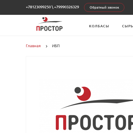
+78123099250
\
+79990326329
Обратный звонок
КОЛБАСЫ
СЫР
Главная
ИБП