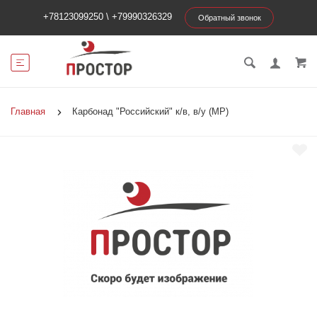
+78123099250
\
+79990326329
Обратный звонок
Главная
Карбонад "Российский" к/в, в/у (МР)