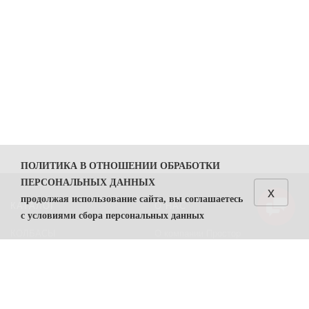
ПОЛИТИКА В ОТНОШЕНИИ ОБРАБОТКИ
ПЕРСОНАЛЬНЫХ ДАННЫХ
x
продолжая использование сайта, вы соглашаетесь
КАТАЛОГ
О НАС
с условиями сбора персональных данных
КОЛБАСЫ
О компании Простор
1. Общие положения
СЫРЫ
Политика безопасности
1.1. Политика в отношении обработки персональных
данных (далее — Политика) направлена на защиту
Преимущества работы с нами
прав и свобод физических лиц, персональные данные
Контакты