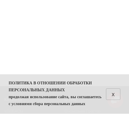
ПОЛИТИКА В ОТНОШЕНИИ ОБРАБОТКИ
ПЕРСОНАЛЬНЫХ ДАННЫХ
x
продолжая использование сайта, вы соглашаетесь
КАТАЛОГ
О НАС
с условиями сбора персональных данных
КОЛБАСЫ
О компании Простор
1. Общие положения
СЫРЫ
Политика безопасности
1.1. Политика в отношении обработки персональных