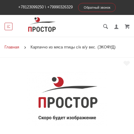
+78123099250
\
+79990326329
Обратный звонок
Главная
Карпаччо из мяса птицы с/к в/у вес. (ЭКОФУД)