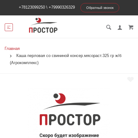
+78123099250
\
+79990326329
Обратный звонок
Главная
Каша перловая со свининой консер.мясораст.325 гр ж/б
(Агрокомплекс)