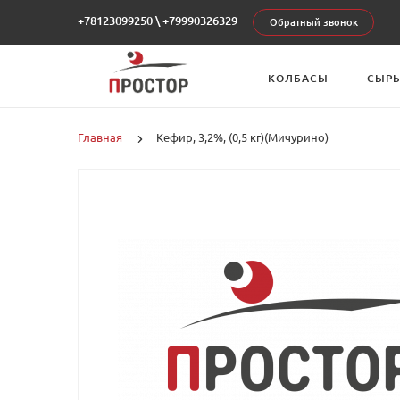
+78123099250
\
+79990326329
Обратный звонок
КОЛБАСЫ
СЫР
Главная
Кефир, 3,2%, (0,5 кг)(Мичурино)