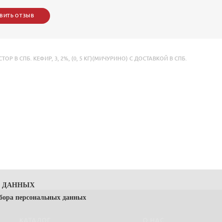
ВИТЬ ОТЗЫВ
ОР В СПБ. КЕФИР
,
3
,
2%
,
(0
,
5 КГ)(МИЧУРИНО) С ДОСТАВКОЙ В СПБ.
Х ДАННЫХ
сбора персональных данных
КАТАЛОГ
О НАС