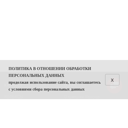
ПОЛИТИКА В ОТНОШЕНИИ ОБРАБОТКИ
ПЕРСОНАЛЬНЫХ ДАННЫХ
x
продолжая использование сайта, вы соглашаетесь
КАТАЛОГ
О НАС
с условиями сбора персональных данных
КОЛБАСЫ
О компании Простор
1. Общие положения
СЫРЫ
Политика безопасности
1.1. Политика в отношении обработки персональных
данных (далее — Политика) направлена на защиту
Преимущества работы с нами
прав и свобод физических лиц, персональные данные
Контакты