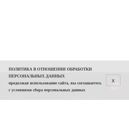
ПОЛИТИКА В ОТНОШЕНИИ ОБРАБОТКИ
ПЕРСОНАЛЬНЫХ ДАННЫХ
x
продолжая использование сайта, вы соглашаетесь
КАТАЛОГ
О НАС
с условиями сбора персональных данных
КОЛБАСЫ
О компании Простор
1. Общие положения
СЫРЫ
Политика безопасности
1.1. Политика в отношении обработки персональных
данных (далее — Политика) направлена на защиту
Преимущества работы с нами
прав и свобод физических лиц, персональные данные
Контакты