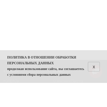
ПОЛИТИКА В ОТНОШЕНИИ ОБРАБОТКИ
ПЕРСОНАЛЬНЫХ ДАННЫХ
x
продолжая использование сайта, вы соглашаетесь
КАТАЛОГ
О НАС
с условиями сбора персональных данных
КОЛБАСЫ
О компании Простор
1. Общие положения
СЫРЫ
Политика безопасности
1.1. Политика в отношении обработки персональных
данных (далее — Политика) направлена на защиту
Преимущества работы с нами
прав и свобод физических лиц, персональные данные
Контакты