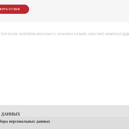
ВИТЬ ОТЗЫВ
Р В СПБ. КОКТЕЙЛЬ МОЛ.ПАСТ.С АР.КЛУБН.СЛ.ВАТА
,
ОБОГ.ВИТ
,
МИКРОЭЛ.Д/ДЕ
Х ДАННЫХ
сбора персональных данных