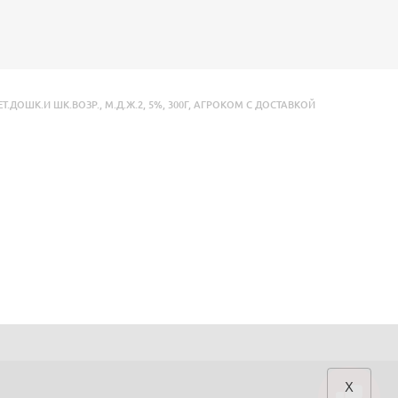
Т.ДОШК.И ШК.ВОЗР.
,
М.Д.Ж.2
,
5%
,
300Г
,
АГРОКОМ С ДОСТАВКОЙ
x