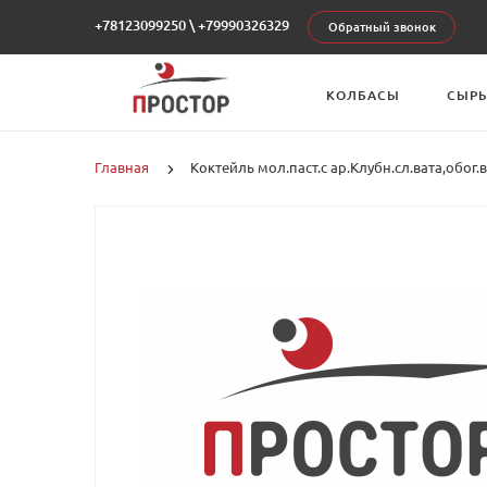
+78123099250
\
+79990326329
Обратный звонок
КОЛБАСЫ
СЫР
Главная
Коктейль мол.паст.с ар.Клубн.сл.вата,обог.