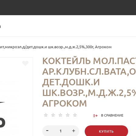
Ы
вит,микроэл.д/дет.дошк.и шк.возр.,м.д.ж.2,5%,300г, Агроком
КОКТЕЙЛЬ МОЛ.ПАС
АР.КЛУБН.СЛ.ВАТА,
ДЕТ.ДОШК.И
ШК.ВОЗР.,М.Д.Ж.2,5%
АГРОКОМ
В СРАВНЕНИЕ
КУПИТЬ