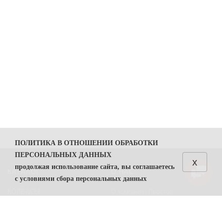
ПОЛИТИКА В ОТНОШЕНИИ ОБРАБОТКИ
ПЕРСОНАЛЬНЫХ ДАННЫХ
x
продолжая использование сайта, вы соглашаетесь
КАТАЛОГ
О НАС
с условиями сбора персональных данных
КОЛБАСЫ
О компании Простор
1. Общие положения
СЫРЫ
Политика безопасности
1.1. Политика в отношении обработки персональных