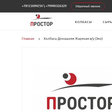
+78123099250
\
+79990326329
Обратный звонок
КОЛБАСЫ
СЫР
Главная
Колбаса Домашняя Жареная в/у (Эко)