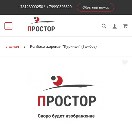
+78123099250
\
+79990326329
Обратный звонок
Главная
Колбаса жареная "Куриная" (Тамбов)