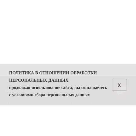
ПОЛИТИКА В ОТНОШЕНИИ ОБРАБОТКИ
ПЕРСОНАЛЬНЫХ ДАННЫХ
x
продолжая использование сайта, вы соглашаетесь
КАТАЛОГ
О НАС
с условиями сбора персональных данных
КОЛБАСЫ
О компании Простор
1. Общие положения
СЫРЫ
Политика безопасности
1.1. Политика в отношении обработки персональных
данных (далее — Политика) направлена на защиту
Преимущества работы с нами
прав и свобод физических лиц, персональные данные
Контакты