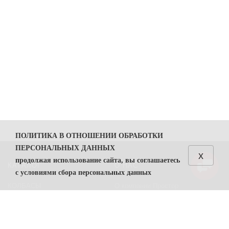
ПОЛИТИКА В ОТНОШЕНИИ ОБРАБОТКИ
ПЕРСОНАЛЬНЫХ ДАННЫХ
x
продолжая использование сайта, вы соглашаетесь
КАТАЛОГ
О НАС
с условиями сбора персональных данных
КОЛБАСЫ
О компании Простор
1. Общие положения
СЫРЫ
Политика безопасности
1.1. Политика в отношении обработки персональных
данных (далее — Политика) направлена на защиту
Преимущества работы с нами