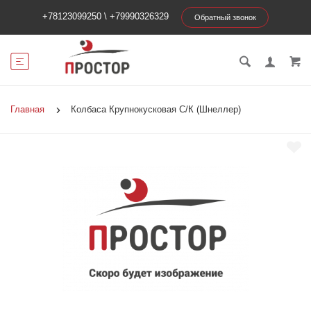
+78123099250
\
+79990326329
Обратный звонок
Главная
Колбаса Крупнокусковая С/К (Шнеллер)