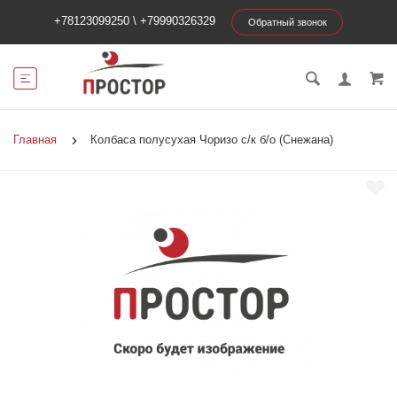
+78123099250
\
+79990326329
Обратный звонок
Главная
Колбаса полусухая Чоризо с/к б/о (Снежана)