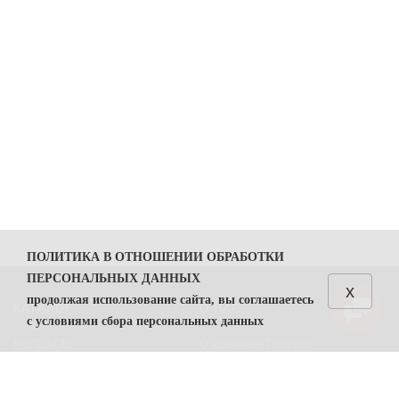
ПОЛИТИКА В ОТНОШЕНИИ ОБРАБОТКИ
ПЕРСОНАЛЬНЫХ ДАННЫХ
x
продолжая использование сайта, вы соглашаетесь
КАТАЛОГ
О НАС
с условиями сбора персональных данных
КОЛБАСЫ
О компании Простор
1. Общие положения
СЫРЫ
Политика безопасности
1.1. Политика в отношении обработки персональных