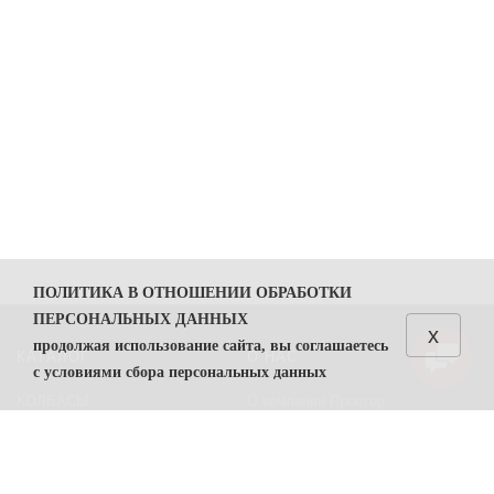
ПОЛИТИКА В ОТНОШЕНИИ ОБРАБОТКИ
ПЕРСОНАЛЬНЫХ ДАННЫХ
x
продолжая использование сайта, вы соглашаетесь
КАТАЛОГ
О НАС
с условиями сбора персональных данных
КОЛБАСЫ
О компании Простор
1. Общие положения
СЫРЫ
Политика безопасности
1.1. Политика в отношении обработки персональных
данных (далее — Политика) направлена на защиту
Преимущества работы с нами