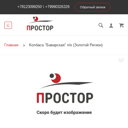
+78123099250
\
+79990326329
Обратный звонок
Главная
Колбаса "Баварская" п/к (Золотой Регион)