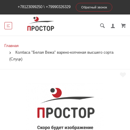
+78123099250
\
+79990326329
Обратный звонок
Главная
Колбаса "Белая Вежа" варено-копченая высшего сорта
(Слуцк)