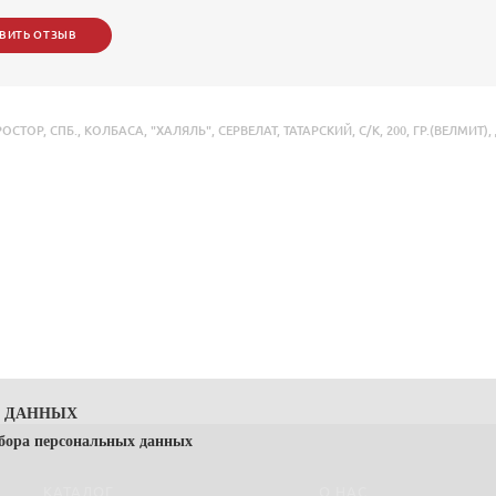
ВИТЬ ОТЗЫВ
РОСТОР
,
СПБ.
,
КОЛБАСА
,
"ХАЛЯЛЬ"
,
СЕРВЕЛАТ
,
ТАТАРСКИЙ
,
С/К
,
200
,
ГР.(ВЕЛМИТ)
,
Х ДАННЫХ
сбора персональных данных
КАТАЛОГ
О НАС