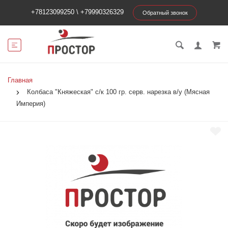
+78123099250
\
+79990326329
Обратный звонок
Главная
Колбаса "Княжеская" с/к 100 гр. серв. нарезка в/у (Мясная
Империя)