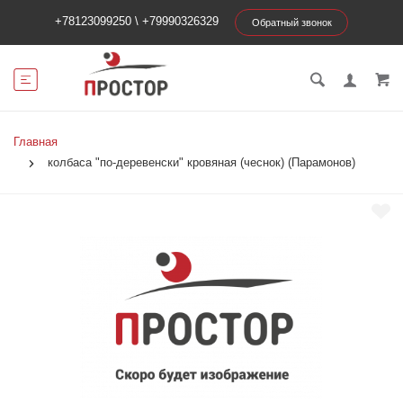
+78123099250
\
+79990326329
Обратный звонок
Главная
колбаса "по-деревенски" кровяная (чеснок) (Парамонов)