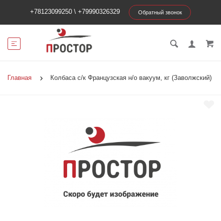
+78123099250
\
+79990326329
Обратный звонок
Главная
Колбаса с/к Французская н/о вакуум, кг (Заволжский)