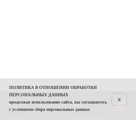
ПОЛИТИКА В ОТНОШЕНИИ ОБРАБОТКИ
ПЕРСОНАЛЬНЫХ ДАННЫХ
x
продолжая использование сайта, вы соглашаетесь
КАТАЛОГ
О НАС
с условиями сбора персональных данных
КОЛБАСЫ
О компании Простор
1. Общие положения
СЫРЫ
Политика безопасности
1.1. Политика в отношении обработки персональных