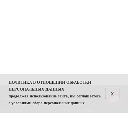
ПОЛИТИКА В ОТНОШЕНИИ ОБРАБОТКИ
ПЕРСОНАЛЬНЫХ ДАННЫХ
x
продолжая использование сайта, вы соглашаетесь
КАТАЛОГ
О НАС
с условиями сбора персональных данных
КОЛБАСЫ
О компании Простор
1. Общие положения
СЫРЫ
Политика безопасности
1.1. Политика в отношении обработки персональных