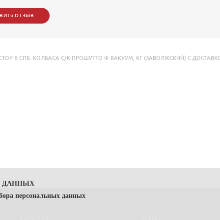
ВИТЬ ОТЗЫВ
ОР В СПБ. КОЛБАСА С/К ПРОШУТТО Ф ВАКУУМ
,
КГ (ЗАВОЛЖСКИЙ) С ДОСТАВКО
Х ДАННЫХ
сбора персональных данных
КАТАЛОГ
О НАС