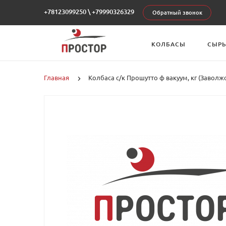
+78123099250
\
+79990326329
Обратный звонок
КОЛБАСЫ
СЫР
Главная
Колбаса с/к Прошутто ф вакуум, кг (Заволж