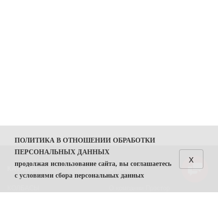
ПОЛИТИКА В ОТНОШЕНИИ ОБРАБОТКИ
ПЕРСОНАЛЬНЫХ ДАННЫХ
x
продолжая использование сайта, вы соглашаетесь
КАТАЛОГ
О НАС
с условиями сбора персональных данных
КОЛБАСЫ
О компании Простор
1. Общие положения
СЫРЫ
Политика безопасности
1.1. Политика в отношении обработки персональных