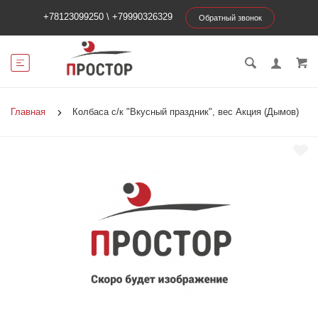
+78123099250
\
+79990326329
Обратный звонок
Главная
Колбаса с/к "Вкусный праздник", вес Акция (Дымов)