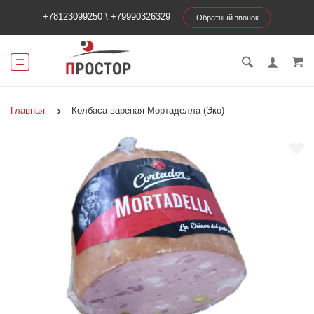
+78123099250
\
+79990326329
Обратный звонок
Главная
Колбаса вареная Мортаделла (Эко)