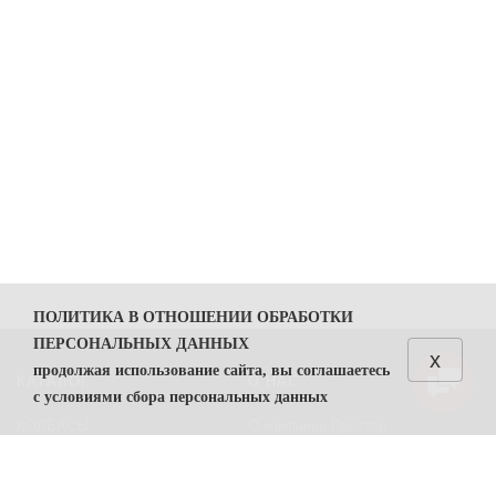
ПОЛИТИКА В ОТНОШЕНИИ ОБРАБОТКИ
ПЕРСОНАЛЬНЫХ ДАННЫХ
x
продолжая использование сайта, вы соглашаетесь
КАТАЛОГ
О НАС
с условиями сбора персональных данных
КОЛБАСЫ
О компании Простор
1. Общие положения
СЫРЫ
Политика безопасности
1.1. Политика в отношении обработки персональных