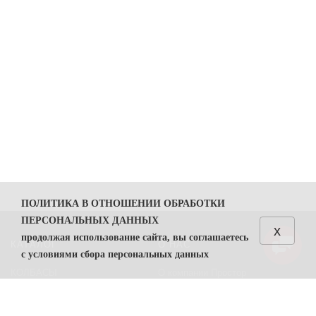
ПОЛИТИКА В ОТНОШЕНИИ ОБРАБОТКИ
ПЕРСОНАЛЬНЫХ ДАННЫХ
x
продолжая использование сайта, вы соглашаетесь
КАТАЛОГ
О НАС
с условиями сбора персональных данных
КОЛБАСЫ
О компании Простор
1. Общие положения
СЫРЫ
Политика безопасности
1.1. Политика в отношении обработки персональных